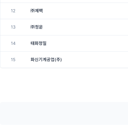
12
㈜제팩
13
㈜청운
14
태화정밀
15
화신기계공업(주)