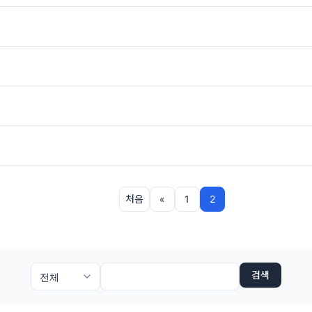
처음
«
1
2
검색