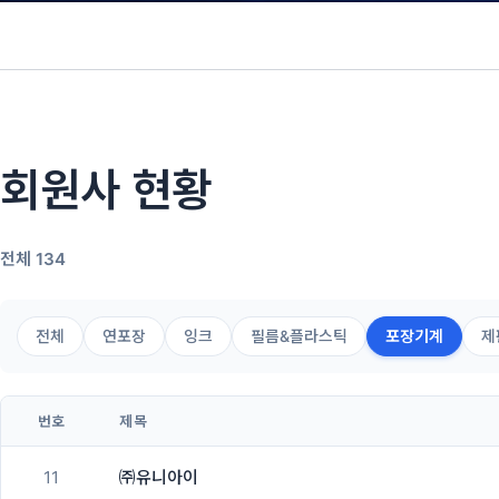
회원사 현황
전체 134
전체
연포장
잉크
필름&플라스틱
포장기계
제
번호
제목
11
㈜유니아이