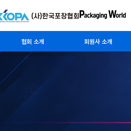
콘
텐
츠
로
건
협회 소개
회원사 소개
너
뛰
기