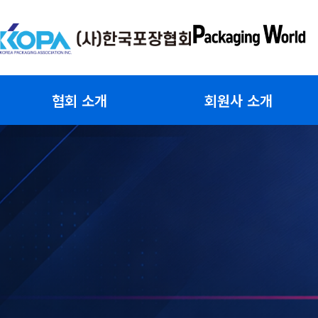
콘
텐
츠
로
건
협회 소개
회원사 소개
너
뛰
기