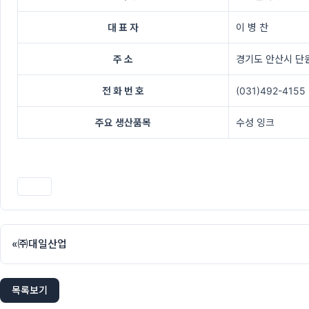
대 표 자
이 병 찬
주 소
경기도 안산시 단
전 화 번 호
(031)492-4155
주요 생산품목
수성 잉크
인쇄
«
㈜대일산업
목록보기