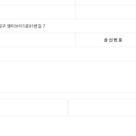
원구 엠티브이1로91번길 7
송 신 번 호