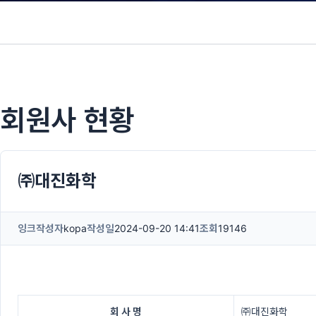
회원사 현황
㈜대진화학
잉크
작성자
kopa
작성일
2024-09-20 14:41
조회
19146
회 사 명
㈜대진화학