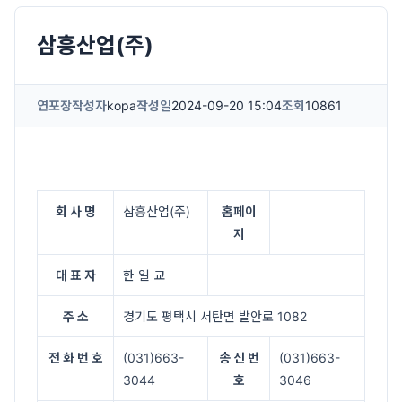
삼흥산업(주)
연포장
작성자
kopa
작성일
2024-09-20 15:04
조회
10861
회 사 명
삼흥산업(주)
홈페이
지
대 표 자
한 일 교
주 소
경기도 평택시 서탄면 발안로 1082
전 화 번 호
(031)663-
송 신 번
(031)663-
3044
호
3046