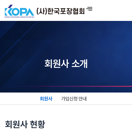
콘
텐
츠
로
건
너
뛰
기
회원사 소개
회원사
가입신청 안내
회원사 현황