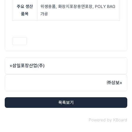
주요 생산
위생용품, 화장지포장용연포장, POLY BAG
품목
가공
인쇄
«
삼일포장산업(주)
㈜상보
»
목록보기
Powered by KBoard