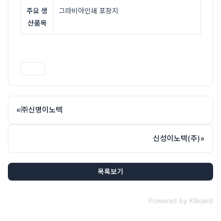
주요 생
그라비아인쇄 포장지
산품목
인쇄
«
㈜신명이노텍
신성이노텍(주)
»
목록보기
Powered by KBoard