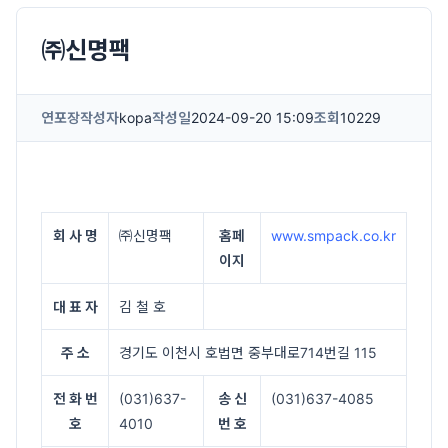
㈜신명팩
연포장
작성자
kopa
작성일
2024-09-20 15:09
조회
10229
회 사 명
㈜신명팩
홈페
www.smpack.co.kr
이지
대 표 자
김 철 호
주 소
경기도 이천시 호법면 중부대로714번길 115
전 화 번
(031)637-
송 신
(031)637-4085
호
4010
번 호