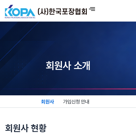
콘
텐
츠
로
건
너
뛰
기
회원사 소개
회원사
가입신청 안내
회원사 현황