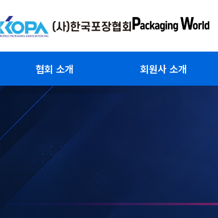
콘
텐
츠
로
건
협회 소개
회원사 소개
너
뛰
기