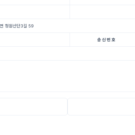
면 청원산단3길 59
송 신 번 호