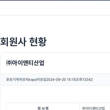
회원사 현황
㈜아이앤티산업
포장기계
작성자
kopa
작성일
2024-09-20 15:15
조회
13342
회 사 명
㈜아이앤티산업