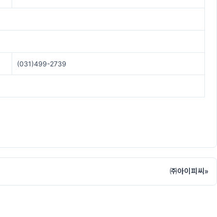
(031)499-2739
㈜아이피씨
»