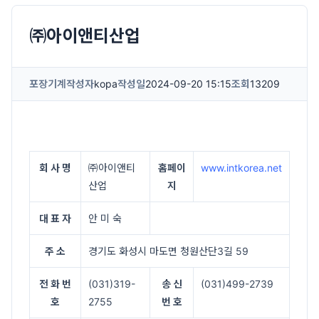
㈜아이앤티산업
포장기계
작성자
kopa
작성일
2024-09-20 15:15
조회
13209
회 사 명
㈜아이앤티
홈페이
www.intkorea.net
산업
지
대 표 자
안 미 숙
주 소
경기도 화성시 마도면 청원산단3길 59
전 화 번
(031)319-
송 신
(031)499-2739
호
2755
번 호