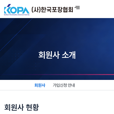
콘
텐
츠
로
건
너
뛰
기
회원사 소개
회원사
가입신청 안내
회원사 현황