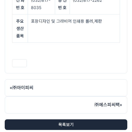
전 화
(032)817-
송 신
(032)817-2262
번 호
8035
번 호
주요
포장디자인 및 그라비어 인쇄용 롤러,제판
생산
품목
인쇄
«
㈜아이피씨
㈜에스피씨팩
»
목록보기