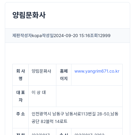
양림문화사
제판
작성자
kopa
작성일
2024-09-20 15:16
조회
12999
회 사
양림문화사
홈페
www.yangrim671.co.kr
명
이지
대 표
이 상 대
자
주 소
인천광역시 남동구 남동서로113번길 28-50,남동
공단 82블럭 14로트