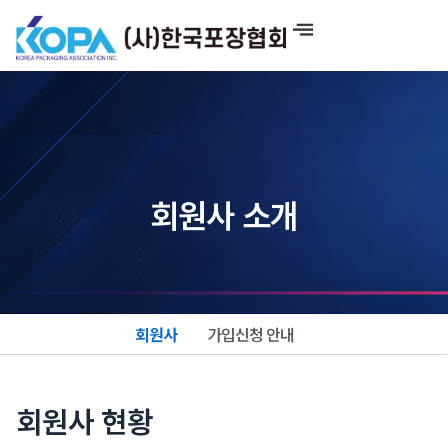
콘
텐
츠
로
건
너
뛰
기
회원사 소개
회원사
가입신청 안내
회원사 현황