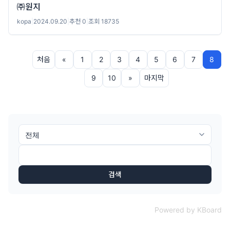
㈜원지
kopa
|
2024.09.20
|
추천 0
|
조회 18735
처음
«
1
2
3
4
5
6
7
8
9
10
»
마지막
검색
Powered by KBoard