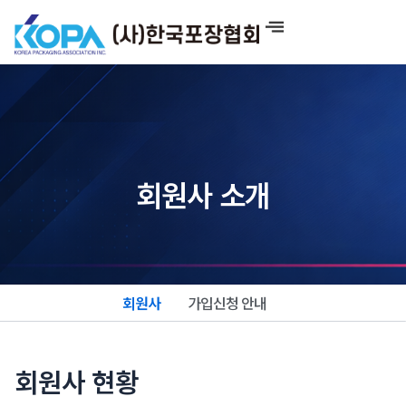
콘
텐
츠
로
건
너
뛰
기
회원사 소개
회원사
가입신청 안내
회원사 현황