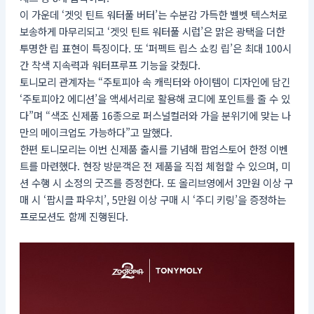
이 가운데 ‘겟잇 틴트 워터풀 버터’는 수분감 가득한 벨벳 텍스처로
보송하게 마무리되고 ‘겟잇 틴트 워터풀 시럽’은 맑은 광택을 더한
투명한 립 표현이 특징이다. 또 ‘퍼펙트 립스 쇼킹 립’은 최대 100시
간 착색 지속력과 워터프루프 기능을 갖췄다.
토니모리 관계자는 “주토피아 속 캐릭터와 아이템이 디자인에 담긴
‘주토피아2 에디션’을 액세서리로 활용해 코디에 포인트를 줄 수 있
다”며 “색조 신제품 16종으로 퍼스널컬러와 가을 분위기에 맞는 나
만의 메이크업도 가능하다”고 말했다.
한편 토니모리는 이번 신제품 출시를 기념해 팝업스토어 한정 이벤
트를 마련했다. 현장 방문객은 전 제품을 직접 체험할 수 있으며, 미
션 수행 시 소정의 굿즈를 증정한다. 또 올리브영에서 3만원 이상 구
매 시 ‘팝시클 파우치’, 5만원 이상 구매 시 ‘주디 키링’을 증정하는
프로모션도 함께 진행된다.