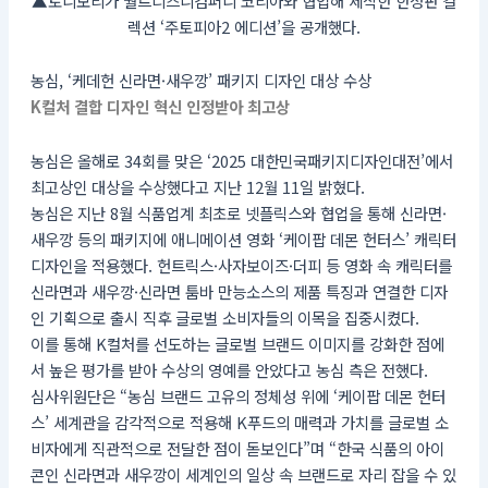
▲토니모리가 월트디즈니컴퍼니 코리아와 협업해 제작한 한정판 컬
렉션 ‘주토피아2 에디션’을 공개했다.
농심, ‘케데헌 신라면·새우깡’ 패키지 디자인 대상 수상
K컬처 결합 디자인 혁신 인정받아 최고상
농심은 올해로 34회를 맞은 ‘2025 대한민국패키지디자인대전’에서
최고상인 대상을 수상했다고 지난 12월 11일 밝혔다.
농심은 지난 8월 식품업계 최초로 넷플릭스와 협업을 통해 신라면·
새우깡 등의 패키지에 애니메이션 영화 ‘케이팝 데몬 헌터스’ 캐릭터
디자인을 적용했다. 헌트릭스·사자보이즈·더피 등 영화 속 캐릭터를
신라면과 새우깡·신라면 툼바 만능소스의 제품 특징과 연결한 디자
인 기획으로 출시 직후 글로벌 소비자들의 이목을 집중시켰다.
이를 통해 K컬처를 선도하는 글로벌 브랜드 이미지를 강화한 점에
서 높은 평가를 받아 수상의 영예를 안았다고 농심 측은 전했다.
심사위원단은 “농심 브랜드 고유의 정체성 위에 ‘케이팝 데몬 헌터
스’ 세계관을 감각적으로 적용해 K푸드의 매력과 가치를 글로벌 소
비자에게 직관적으로 전달한 점이 돋보인다”며 “한국 식품의 아이
콘인 신라면과 새우깡이 세계인의 일상 속 브랜드로 자리 잡을 수 있