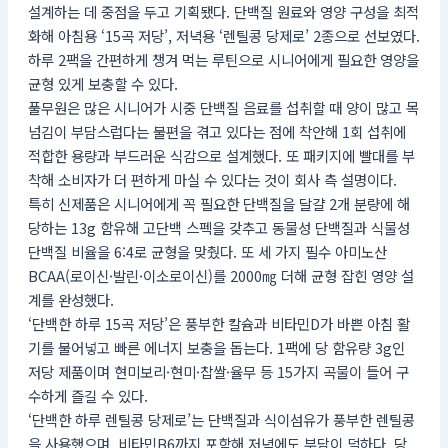
설계하는 데 중점을 두고 기획됐다. 단백질 원료와 영양 구성을 최적
화해 아침용 ‘15곡 저당’, 저녁용 ‘렌틸콩 당제로’ 2종으로 선보였다.
하루 2팩을 간편하게 챙겨 먹는 루틴으로 시니어에게 필요한 영양을
균형 있게 보충할 수 있다.
풀무원은 많은 시니어가 시중 단백질 음료를 섭취할 때 양이 많고 목
넘김이 부담스럽다는 불편을 겪고 있다는 점에 착안해 1회 섭취에
적합한 용량과 부드러운 식감으로 설계했다. 또 패키지에 빨대를 부
착해 소비자가 더 편하게 마실 수 있다는 것이 회사 측 설명이다.
특히 신제품은 시니어에게 꼭 필요한 단백질을 달걀 2개 분량에 해
당하는 13g 함유해 고단백 스펙을 갖추고 동물성 단백질과 식물성
단백질 비율을 6:4로 균형을 맞췄다. 또 세 가지 필수 아미노산
BCAA(로이신·발린·이소로이신)를 2000㎎ 더해 균형 잡힌 영양 설
계를 완성했다.
‘단백한 하루 15곡 저당’은 풍부한 칼슘과 비타민D가 바쁜 아침 활
기를 불어넣고 빠른 에너지 보충을 돕는다. 1팩에 당 함유량 3g인
저당 제품이며 현미보리·현미·찹쌀·율무 등 15가지 곡물이 들어 구
수하게 즐길 수 있다.
‘단백한 하루 렌틸콩 당제로’는 단백질과 식이섬유가 풍부한 렌틸콩
을 사용했으며, 비타민B6까지 포함해 저녁에도 부담이 덜하다. 당