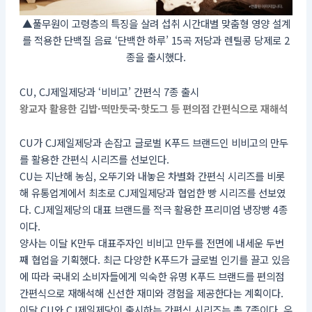
▲풀무원이 고령층의 특징을 살려 섭취 시간대별 맞춤형 영양 설계
를 적용한 단백질 음료 ‘단백한 하루’ 15곡 저당과 렌틸콩 당제로 2
종을 출시했다.
CU, CJ제일제당과 ‘비비고’ 간편식 7종 출시
왕교자 활용한 김밥·떡만둣국·핫도그 등 편의점 간편식으로 재해석
CU가 CJ제일제당과 손잡고 글로벌 K푸드 브랜드인 비비고의 만두
를 활용한 간편식 시리즈를 선보인다.
CU는 지난해 농심, 오뚜기와 내놓은 차별화 간편식 시리즈를 비롯
해 유통업계에서 최초로 CJ제일제당과 협업한 빵 시리즈를 선보였
다. CJ제일제당의 대표 브랜드를 적극 활용한 프리미엄 냉장빵 4종
이다.
양사는 이달 K만두 대표주자인 비비고 만두를 전면에 내세운 두번
째 협업을 기획했다. 최근 다양한 K푸드가 글로벌 인기를 끌고 있음
에 따라 국내외 소비자들에게 익숙한 유명 K푸드 브랜드를 편의점
간편식으로 재해석해 신선한 재미와 경험을 제공한다는 계획이다.
이달 CU와 CJ제일제당이 출시하는 간편식 시리즈는 총 7종이다. 우