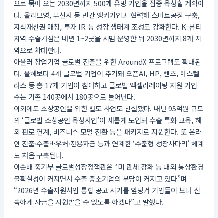
으로 묶어 오는 2030년까지 500개 유망 기업을 집중 육성할 계획이
다. 올리브영, 무신사 등 민간 앵커기업과 협력해 스마트공장 구축,
지식재산권 매칭, 투자 IR 등 성장 생태계 조성도 강화한다. K-뷰티
지역 수출거점은 내년 1~2곳을 시범 운영한 뒤 2030년까지 8개 지
역으로 확대한다.
아울러 창업기업 글로벌 진출을 위한 AroundX 프로그램도 확대된
다. 올해보다 4개 글로벌 기업이 추가돼 오픈AI, HP, 벤츠, 아스텔
라스 등 총 17개 기업이 참여하고 글로벌 엑셀러레이팅 지원 기업
수는 기존 140곳에서 180곳으로 늘어난다.
이외에도 소상공인을 위한 별도 사업도 신설됐다. 내년 95억원 규모
의 ‘글로벌 소상공인 육성사업’이 새롭게 도입돼 수출 특화 교육, 해
외 판로 연계, 비즈니스 모델 전환 등을 패키지로 지원한다. 또 온라
인 진출·수출바우처·전용자금 등과 연계한 ‘수출형 성장사다리’ 체계
도 처음 구축된다.
이순배 중기부 글로벌성장정책관은 “미 관세 강화 등 대외 통상환경
불확실성이 커지면서 수출 중소기업의 부담이 커지고 있다”며
“2026년 수출지원사업 통합 공고 시기를 앞당겨 기업들이 보다 신
속하게 자금을 지원받을 수 있도록 하겠다”고 말했다.