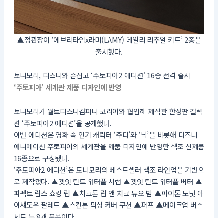
▲정관장이 ‘에브리타임x라미(LAMY) 데일리 리추얼 키트’ 2종을
출시했다.
토니모리, 디즈니와 손잡고 ‘주토피아2 에디션’ 16종 전격 출시
‘주토피아’ 세계관 제품 디자인에 반영
토니모리가 월트디즈니컴퍼니 코리아와 협업해 제작한 한정판 컬렉
션 ‘주토피아2 에디션’을 공개했다.
이번 에디션은 영화 속 인기 캐릭터 ‘주디’와 ‘닉’을 비롯해 디즈니
애니메이션 주토피아의 세계관을 제품 디자인에 반영한 색조 신제품
16종으로 구성됐다.
‘주토피아2 에디션’은 토니모리의 베스트셀러 색조 라인업을 기반으
로 제작됐다. ▲겟잇 틴트 워터풀 시럽 ▲겟잇 틴트 워터풀 버터 ▲
퍼펙트 립스 쇼킹 립 ▲치크톤 립 앤 치크 듀오 밤 ▲아이톤 도넛 아
이섀도우 팔레트 ▲스킨톤 픽싱 커버 쿠션 ▲퍼프 ▲메이크업 버스
세트 등 8개 품목이다.