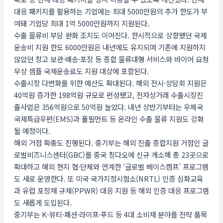
대응 패키지를 활용하는 기업에는 최대 5000만원의 추가 한도가 부
여돼 기업당 최대 1억 5000만원까지 지원된다.
수출 물류비 부담 완화 조치도 이어진다. 한시적으로 상향됐던 국제
운송비 지원 한도 6000만원은 내년에도 유지되며 기존에 지원하지
않았던 창고 보관·배송·포장 등 종합 물류대행 서비스와 바이어 요청
무상 샘플 국제운송료도 지원 대상에 포함된다.
수출시장 다변화를 위한 예산도 확대된다. 해외 전시·상담회 지원은
40억원 증가한 198억원 규모로 편성됐고, 전자상거래 수출시장진
출사업은 356억원으로 50억원 늘었다. 내년 상반기부터는 우체국
국제특급우편(EMS)과 풀필먼트 등 온라인 수출 물류 지원도 강화
될 예정이다.
해외 거점 확충도 진행된다. 중기부는 해외 진출 종합지원 거점인 글
로벌비즈니스센터(GBC)를 중국 칭다오에 신규 개소해 총 23곳으로
확대하고 해외 현지 협·단체와 연계한 ‘글로벌 베이스캠프’ 프로그램
도 새로 운영한다. 또 미국 국가지정시험소(NRTL) 인증 심화교육
과 유럽 포장재 규제(PPWR) 대응 지원 등 해외 인증 대응 프로그램
도 새롭게 도입된다.
중기부는 K-뷰티·패션·라이프·푸드 등 4대 소비재 분야를 전략 품목