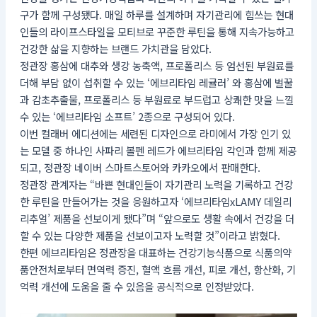
구가 함께 구성됐다. 매일 하루를 설계하며 자기관리에 힘쓰는 현대
인들의 라이프스타일을 모티브로 꾸준한 루틴을 통해 지속가능하고
건강한 삶을 지향하는 브랜드 가치관을 담았다.
정관장 홍삼에 대추와 생강 농축액, 프로폴리스 등 엄선된 부원료를
더해 부담 없이 섭취할 수 있는 ‘에브리타임 레귤러’ 와 홍삼에 벌꿀
과 감초추출물, 프로폴리스 등 부원료로 부드럽고 상쾌한 맛을 느낄
수 있는 ‘에브리타임 소프트’ 2종으로 구성되어 있다.
이번 컬래버 에디션에는 세련된 디자인으로 라미에서 가장 인기 있
는 모델 중 하나인 사파리 볼펜 레드가 에브리타임 각인과 함께 제공
되고, 정관장 네이버 스마트스토어와 카카오에서 판매한다.
정관장 관계자는 “바쁜 현대인들이 자기관리 노력을 기록하고 건강
한 루틴을 만들어가는 것을 응원하고자 ‘에브리타임xLAMY 데일리
리추얼’ 제품을 선보이게 됐다”며 “앞으로도 생활 속에서 건강을 더
할 수 있는 다양한 제품을 선보이고자 노력할 것”이라고 밝혔다.
한편 에브리타임은 정관장을 대표하는 건강기능식품으로 식품의약
품안전처로부터 면역력 증진, 혈액 흐름 개선, 피로 개선, 항산화, 기
억력 개선에 도움을 줄 수 있음을 공식적으로 인정받았다.