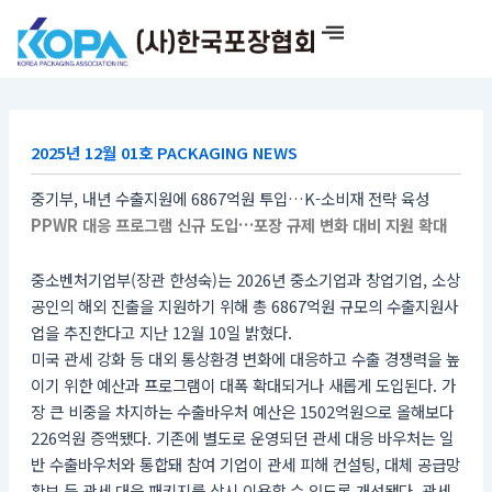
콘
텐
츠
로
건
너
2025년 12월 01호 PACKAGING NEWS
뛰
기
중기부, 내년 수출지원에 6867억원 투입…K-소비재 전략 육성
PPWR 대응 프로그램 신규 도입…포장 규제 변화 대비 지원 확대
중소벤처기업부(장관 한성숙)는 2026년 중소기업과 창업기업, 소상
공인의 해외 진출을 지원하기 위해 총 6867억원 규모의 수출지원사
업을 추진한다고 지난 12월 10일 밝혔다.
미국 관세 강화 등 대외 통상환경 변화에 대응하고 수출 경쟁력을 높
이기 위한 예산과 프로그램이 대폭 확대되거나 새롭게 도입된다. 가
장 큰 비중을 차지하는 수출바우처 예산은 1502억원으로 올해보다
226억원 증액됐다. 기존에 별도로 운영되던 관세 대응 바우처는 일
반 수출바우처와 통합돼 참여 기업이 관세 피해 컨설팅, 대체 공급망
확보 등 관세 대응 패키지를 상시 이용할 수 있도록 개선됐다. 관세