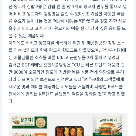
선 왕교자 김밥 2종은 김밥 한 줄 당 3개의 왕교자 만두를 통으로 넣
어 비비고 왕교자의 감칠맛을 즐길 수 있다. 또 겨울철 따뜻한 국물
류 수요가 늘어나는 것을 겨냥해 내놓는 떡만둣국은 깊고 진한 사골
육수에 비비고 고기, 김치 왕교자와 떡을 한 데 담아 깊은 풍미를 느
낄 수 있는 제품이다.
이외에도 비비고 왕교자를 바삭하게 튀긴 뒤 매콤달콤한 강정 소스
를 입혀 샐러드와 함께 왕교자 핫도그로 만들었으며, 군만두 버거에
는 매콤달콤한 소스를 바른 비비고 군만두를 2개 통째로 넣었다.
김배근 BGF리테일 간편식품팀장은 “CU는 빠른 트렌드 대응력, 1
만 8000여 오프라인 점포에 기반한 높은 상품 전개 역량으로 우리
나라 대표 편의점 브랜드로 인정받고 있다”며 “국내외 고객들에게
새로운 맛과 재미를 제공하는 시도들을 거듭하며 다양한 K푸드를
전세계에 알리는 K트렌드 플랫폼의 역할을 강화할 것”이라고 말했
다.