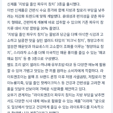
신제품 ‘지방을 줄인 파우치 참치’ 3종을 출시했다.
이번 신제품은 간편식 수요 증가와 함께 지방과 칼로리 부담을 낮추
려는 저감화 트렌드에 맞춰 개발됐다. 휴대성과 편의성을 갖춘 파우
치 형태로, 간편하게 개봉해 바로 섭취할 수 있으며 기존 파우치 참
치류 대비 지방 함량을 30% 줄였다.
‘지방을 줄인 파우치 참치’는 물밤과 당근을 더해 아삭한 식감과 고
소하고 달콤한 맛을 살린 샐러드 타입의 ‘피크닉 참치’, 청양고추의
깔끔한 매운맛과 마요네스의 고소함이 조화를 이루는 ‘청양마요 참
치’, 스리라차 소스를 더해 이국적인 매운 풍미를 즐길 수 있는 ‘매코
매요 참치’ 등 총 3종으로 구성됐다.
별도 조리 없이 샐러드·까나페·유부초밥·타코 등 다양한 메뉴에 활용
할 수 있어 가볍고 맛있는 한 끼를 원하는 소비자에게 적합하다. 라
이트앤조이는 올해 초 브랜드 론칭 이후 저염 사골곰탕, 저칼로리 현
미누룽지죽, 당을 줄인 핫케이크믹스 등 건강과 간편성을 고려한 제
품을 잇달아 선보이며 가벼운 식문화를 제안하고 있다.
오뚜기 관계자는 “라이트앤조이 파우치 참치는 지방 부담을 낮추면
서도 다양한 식사 대체 메뉴로 활용할 수 있는 제품”이라며 “앞으로
도 일상에서 맛있고 건강하게 즐길 수 있는 라이트푸드를 지속적으
로 확대해 나갈 계획”이라고 말했다.