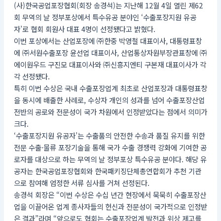
(사)한국공업포장협회(회장 송경석)는 지난해 12월 4일 열린 제62
회 무역의 날 정부포상에서 특수유공 분야인 ‘수출포장지원 유공
자’로 협회 회원사 대표 4명이 선정됐다고 밝혔다.
이번 포상에서는 산업포장에 ㈜한중 박영철 대표이사, 대통령표창
에 ㈜서원수출포장 윤선업 대표이사, 산업통상자원부장관표창에 ㈜
에이원우드 구진모 대표이사와 ㈜신흥지엔티 구본재 대표이사가 각
각 선정됐다.
특히 이번 수상은 국내 수출포장업계 최초로 산업포장과 대통령표창
을 동시에 배출한 사례로, 수상자 개인의 성과를 넘어 수출포장산업
전반의 공로와 전문성이 국가 차원에서 인정받았다는 점에서 의미가
크다.
‘수출포장지원 유공자’는 수출품의 안전한 수송과 품질 유지를 위한
전문 수출·물류 포장기술을 통해 국가 수출 경쟁력 강화에 기여한 공
로자를 대상으로 하는 무역의 날 정부포상 특수유공 분야다. 해당 유
공자는 한국공업포장협회와 한국패키징단체총연합회가 추천 기관
으로 참여해 엄정한 서류 심사를 거쳐 선정된다.
송경석 회장은 “이번 수상은 수십 년간 현장에서 묵묵히 수출포장산
업을 이끌어온 업계 종사자들의 헌신과 전문성이 국가적으로 인정받
은 결과”라며 “앞으로도 협회는 수출포장업계 발전과 위상 제고를