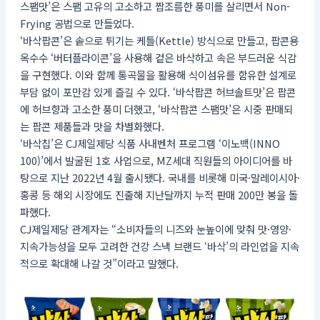
스팸맛’은 스팸 고유의 고소하고 짭조름한 풍미를 살리면서 Non-
Frying 공법으로 만들었다.
‘바삭팝콘’은 솥으로 튀기는 케틀(Kettle) 방식으로 만들고, 팝콘용
옥수수 ‘버터플라이콘’을 사용해 겉은 바삭하고 속은 부드러운 식감
을 구현했다. 이와 함께 통곡물을 활용해 식이섬유를 함유한 설계로
부담 없이 포만감 있게 즐길 수 있다. ‘바삭팝콘 허브솔트맛’은 팝콘
에 허브향과 고소한 풍미 더했고, ‘바삭팝콘 스팸맛’은 시중 판매되
는 팝콘 제품들과 맛을 차별화했다.
‘바삭칩’은 CJ제일제당 식품 사내벤처 프로그램 ‘이노백(INNO
100)’에서 발굴된 1호 사업으로, MZ세대 직원들의 아이디어를 바
탕으로 지난 2022년 4월 출시됐다. 국내를 비롯해 미국·말레이시아·
홍콩 등 해외 시장에도 진출해 지난달까지 누적 판매 200만 봉을 돌
파했다.
CJ제일제당 관계자는 “소비자들의 니즈와 눈높이에 맞춰 맛·영양·
지속가능성을 모두 고려한 건강 스낵 브랜드 ‘바삭’의 라인업을 지속
적으로 확대해 나갈 것”이라고 말했다.