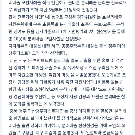
리배출 모범사례를 적극 발굴하고 올바른 분리배출 문화를 전국적으
로 확산하기 위해 지난 6월부터 11월까지 진행됐다.
관계 전문가와 시민단체 등으로 구성된 평가위원회는 ▲분리배출
자원순환체계 구축 ▲품목별 분리배출량 ▲주민 홍보·교육과 구성
원 참여도 등을 심사기준으로 1차 서면평가와 2차 현장평가를 통해
총 10곳의 분리배출 모범시설을 선정했다.
지자체부문 대상은 대전 서구, 공동주택부문 대상은 충북 청주 더샵
청주퍼스트파크가 각각 선정됐다.
‘대전 서구’는 투명페트병 분리배출 별도 배출을 위한 홍보 및 점검
을 강화하고, 폐기물 배출 처리 및 유가보상 시스템 구축을 위해 스
마트 자원순환 마켓인 ‘싹쌉이 마켓’을 시범운영했다. 또 1회용품 포
장재 감량을 위해 다회용기 사용 촉진 지원사업과 1회용품 없는 친
환경 축제장을 조성하였으며 본청 27개 부서를 대상으로 자원재활
용 경진대회를 추진하는 등 포장재 사용 감량과 재활용 분리배출 참
여 문화를 정착하는 데 노력했다.
‘충북 청주 더샵청주퍼스트파크’는 공식 아파트 앱을 활용한 ‘분리배
출·환경보호 릴레이 챌린지’를 정기적으로 진행하며 자연스러운 분
리배출 습관 정착에 기여하고, 분리배출 현장점검을 위해 노인회 회
원들로 구성된 ‘지구 지킴이’를 운영했다. 또 일반팩과 멸균팩을 모