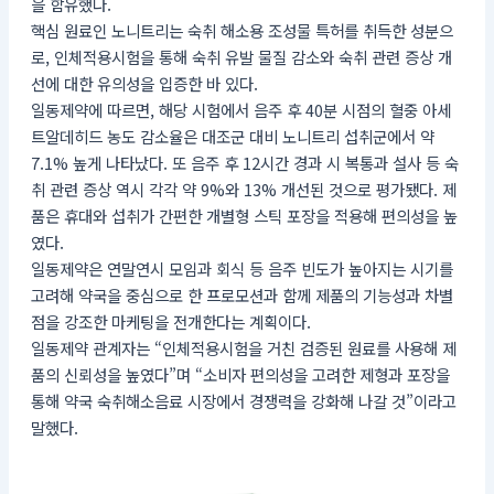
을 함유했다.
핵심 원료인 노니트리는 숙취 해소용 조성물 특허를 취득한 성분으
로, 인체적용시험을 통해 숙취 유발 물질 감소와 숙취 관련 증상 개
선에 대한 유의성을 입증한 바 있다.
일동제약에 따르면, 해당 시험에서 음주 후 40분 시점의 혈중 아세
트알데히드 농도 감소율은 대조군 대비 노니트리 섭취군에서 약
7.1% 높게 나타났다. 또 음주 후 12시간 경과 시 복통과 설사 등 숙
취 관련 증상 역시 각각 약 9%와 13% 개선된 것으로 평가됐다. 제
품은 휴대와 섭취가 간편한 개별형 스틱 포장을 적용해 편의성을 높
였다.
일동제약은 연말연시 모임과 회식 등 음주 빈도가 높아지는 시기를
고려해 약국을 중심으로 한 프로모션과 함께 제품의 기능성과 차별
점을 강조한 마케팅을 전개한다는 계획이다.
일동제약 관계자는 “인체적용시험을 거친 검증된 원료를 사용해 제
품의 신뢰성을 높였다”며 “소비자 편의성을 고려한 제형과 포장을
통해 약국 숙취해소음료 시장에서 경쟁력을 강화해 나갈 것”이라고
말했다.