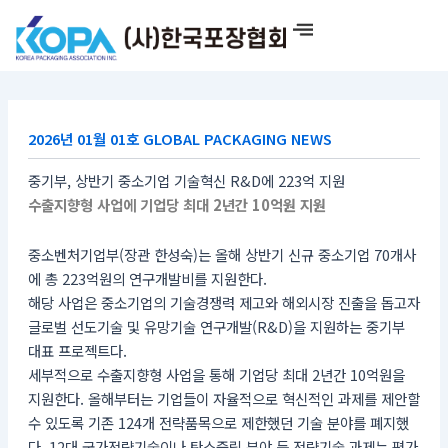
콘
텐
츠
로
건
너
2026년 01월 01호 GLOBAL PACKAGING NEWS
뛰
기
중기부, 상반기 중소기업 기술혁신 R&D에 223억 지원
수출지향형 사업에 기업당 최대 2년간 10억원 지원
중소벤처기업부(장관 한성숙)는 올해 상반기 신규 중소기업 70개사
에 총 223억원의 연구개발비를 지원한다.
해당 사업은 중소기업의 기술경쟁력 제고와 해외시장 진출을 돕고자
글로벌 선도기술 및 유망기술 연구개발(R&D)을 지원하는 중기부
대표 프로젝트다.
세부적으로 수출지향형 사업을 통해 기업당 최대 2년간 10억원을
지원한다. 올해부터는 기업들이 자율적으로 혁신적인 과제를 제안할
수 있도록 기존 124개 전략품목으로 제한했던 기술 분야를 폐지했
다. 12대 국가전략기술이나 탄소중립 분야 등 전략기술 과제는 평가