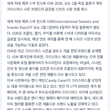
세계 최대 제과·스낵 전시회 ISM 2026, 오는 2월 독일 쾰른서 개최
크리스마스 시즌 트렌드와 글로벌 스위츠 시장 흐름 제시
세계 최대 제과·스낵 전시회 ISM(International Sweets and
Snacks Expo)이 오는 2월 1일부터 4일까지 독일 쾰른에서 열린
다. ISM은 초콜릿, 젤리, 쿠키를 비롯해 스낵과 디저트를 아우르는
글로벌 전시회로, 매년 연초 개최를 통해 한 해 스위츠 시장의 방향
성을 가늠하는 지표로 꼽힌다.
ISM은 최근 크리스마스 시즌을 앞두고 겨울 한정 트렌드를 공개했
다. ISM 매거진에 따르면, 크리스마스 에디션 제품에서는 지역 전통
식문화와 로컬 플레이버가 두드러진다. 유럽에서는 바닐라, 시나몬,
진저 등 향신료 풍미를 강조한 비스킷과 초콜릿이 대표적이며, 독일
을 중심으로 겨울 시즌 한정 제품이 다수 출시되고 있다.
미국 시장에서는 캔디 케인(Candy Cane)이 크리스마스를 상징하
는 대표 아이템으로 자리 잡고 있다. 연간 약 17억 6000만 개가 판
매되며, 이 중 90%가 추수감사절부터 크리스마스 사이에 소비된다.
주요 브랜드들은 캔디 케인 형태의 패키지와 페퍼민트 풍미, 레드·화
이트 컬러를 활용한 시즌 제품으로 브랜드 노출을 강화하고 있다.
연말 시즌 소비를 견인하는 핵심 아이템으로는 어드벤트 캘린더가