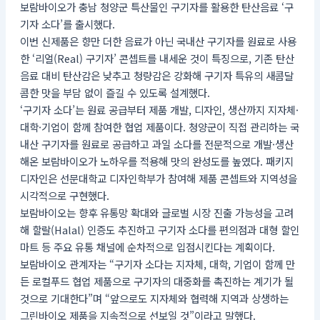
보람바이오가 충남 청양군 특산물인 구기자를 활용한 탄산음료 ‘구
기자 소다’를 출시했다.
이번 신제품은 향만 더한 음료가 아닌 국내산 구기자를 원료로 사용
한 ‘리얼(Real) 구기자’ 콘셉트를 내세운 것이 특징으로, 기존 탄산
음료 대비 탄산감은 낮추고 청량감은 강화해 구기자 특유의 새콤달
콤한 맛을 부담 없이 즐길 수 있도록 설계했다.
‘구기자 소다’는 원료 공급부터 제품 개발, 디자인, 생산까지 지자체·
대학·기업이 함께 참여한 협업 제품이다. 청양군이 직접 관리하는 국
내산 구기자를 원료로 공급하고 과일 소다를 전문적으로 개발·생산
해온 보람바이오가 노하우를 적용해 맛의 완성도를 높였다. 패키지
디자인은 선문대학교 디자인학부가 참여해 제품 콘셉트와 지역성을
시각적으로 구현했다.
보람바이오는 향후 유통망 확대와 글로벌 시장 진출 가능성을 고려
해 할랄(Halal) 인증도 추진하고 구기자 소다를 편의점과 대형 할인
마트 등 주요 유통 채널에 순차적으로 입점시킨다는 계획이다.
보람바이오 관계자는 “구기자 소다는 지자체, 대학, 기업이 함께 만
든 로컬푸드 협업 제품으로 구기자의 대중화를 촉진하는 계기가 될
것으로 기대한다”며 “앞으로도 지자체와 협력해 지역과 상생하는
그린바이오 제품을 지속적으로 선보일 것”이라고 말했다.