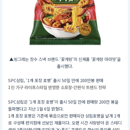
▲빙그레는 장수 스낵 브랜드 ‘꽃게랑’의 신제품 ‘꽃게랑 마라맛’을
출시했다.
SPC삼립, ‘1개 포장 호빵’ 출시 50일 만에 200만봉 판매
1인 가구 라이프스타일 반영한 소포장·간편식 트렌드 전략
SPC삼립은 ‘1개 포장 호빵’이 출시 50일 만에 판매량 200만 봉을
돌파했다고 지난 1월 6일 밝혔다.
1개 포장 호빵은 기존에 묶음으로만 판매되던 삼립호빵을 낱개 1개
로 구성해 편의점에 선보인 제품이다. 오랜 시간 사랑받아 온 스테디
셀러 3종(단팥·야채·피자)과 ‘K-푸드’ 콘셉트로 한식의 풍미를 살린