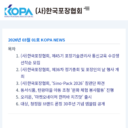
콘
텐
츠
로
건
너
2026년 03월 01호 KOPA NEWS
뛰
목차
기
(사)한국포장협회, 제45기 포장기술관리사 통신교육 수강생
선착순 모집
(사)한국포장협회, 제36차 정기총회 및 포장인의 날 행사 개
최
(사)한국포장협회, ‘Sino-Pack 2026’ 참관단 파견
동서식품, 탄광마을 아동 초청 ‘문화 체험 봉사활동’ 진행
오리온, ‘마켓오네이처 한끼바 치즈맛’ 출시
대상, 청정원 브랜드 론칭 30주년 기념 엠블럼 공개