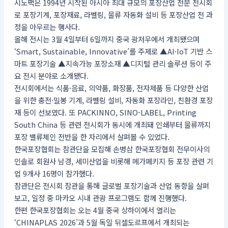
시노팩은 1994년 시작된 아시아 최대 규모의 포장산업 전문 전시회
로 포장기계, 포장재료, 라벨링, 물류 자동화 설비 등 포장산업 전 과
정을 아우르는 행사다.
올해 전시는 3월 4일부터 6일까지 중국 광저우에서 개최됐으며
‘Smart, Sustainable, Innovative’를 주제로 ▲AI·IoT 기반 스
마트 포장기술 ▲지속가능 포장소재 ▲디지털 관리 솔루션 등이 주
요 전시 분야로 소개됐다.
전시회에서는 식품·음료, 의약품, 화장품, 전자제품 등 다양한 산업
을 위한 충전·밀봉 기계, 라벨링 설비, 자동화 포장라인, 친환경 포장
재 등이 선보였다. 또 PACKINNO, SINO-LABEL, Printing
South China 등 관련 전시회가 동시에 개최돼 인쇄부터 물류까지
포장 밸류체인 전반을 한 자리에서 살펴볼 수 있었다.
한국포장협회는 참관단을 모집해 손병삼 한국포장협회 전무이사의
인솔로 회원사 남경, 세미산업을 비롯해 메가페키지 등 포장 관련 기
업 9개사 16명이 참가했다.
참관단은 전시회 참관을 통해 글로벌 포장기술과 산업 동향을 살펴
보고, 일정 중 마카오 시내 관광 프로그램도 함께 진행했다.
한편 한국포장협회는 오는 4월 중국 상하이에서 열리는
‘CHINAPLAS 2026’과 5월 독일 뒤셀도르프에서 개최되는