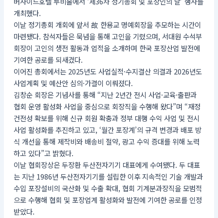
버사이드호텔 루비홀에서 ‘제36차 정기총회 및 포장인의 날’ 행사를
개최했다.
이날 정기총회 개회에 앞서 故 한용교 명예회장을 추모하는 시간이
마련됐다. 참석자들은 묵념을 통해 고인을 기렸으며, 서대원 수석부
회장이 고인의 생전 활동과 업적을 소개하며 한국 포장산업 발전에
기여한 공로를 되새겼다.
이어진 총회에서는 2025년도 사업실적·수지결산 의결과 2026년도
사업계획 및 예산안 심의·가결이 이뤄졌다.
김창순 회장은 기념사를 통해 “지난 2년간 전시 사업·교육·출판과
협회 운영 활성화 사업을 중심으로 회장직을 수행해 왔다”며 “재정
건전성 확보를 위해 신규 회원 확충과 정부 대행 수익 사업 및 전시
사업 활성화를 추진하고 있고, ‘월간 포장계’의 규격 변경과 배포 방
식 개선을 통해 제작비와 배송비 절약, 광고 수익 증대를 위해 노력
하고 있다”고 밝혔다.
이날 협회장상은 두장환 두산전자기기 대표에게 수여됐다. 두 대표
는 지난 1986년 두산전자기기를 설립한 이후 지속적인 기술 개발과
수입 포장설비의 국산화 및 수출 확대, 협회 기계분과장직을 모범적
으로 수행해 협회 및 포장업계 활성화와 발전에 기여한 공로를 인정
받았다.