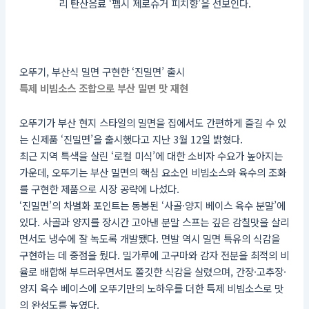
리 탄산음료 ‘펩시 제로슈거 피치향’을 선보인다.
오뚜기, 부산식 밀면 구현한 ‘진밀면’ 출시
특제 비빔소스 조합으로 부산 밀면 맛 재현
오뚜기가 부산 현지 스타일의 밀면을 집에서도 간편하게 즐길 수 있
는 신제품 ‘진밀면’을 출시했다고 지난 3월 12일 밝혔다.
최근 지역 특색을 살린 ‘로컬 미식’에 대한 소비자 수요가 높아지는
가운데, 오뚜기는 부산 밀면의 핵심 요소인 비빔소스와 육수의 조화
를 구현한 제품으로 시장 공략에 나섰다.
‘진밀면’의 차별화 포인트는 동봉된 ‘사골·양지 베이스 육수 분말’에
있다. 사골과 양지를 장시간 고아낸 분말 스프는 깊은 감칠맛을 살리
면서도 냉수에 잘 녹도록 개발됐다. 면발 역시 밀면 특유의 식감을
구현하는 데 중점을 뒀다. 밀가루에 고구마와 감자 전분을 최적의 비
율로 배합해 부드러우면서도 쫄깃한 식감을 살렸으며, 간장·고추장·
양지 육수 베이스에 오뚜기만의 노하우를 더한 특제 비빔소스로 맛
의 완성도를 높였다.