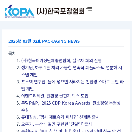
콘
텐
츠
로
건
너
2026년 03월 02호 PACKAGING NEWS
뛰
기
목차
(사)한국패키징단체총연합회, 실무자 회의 진행
생기원, 하루 1톤 처리 가능한 연속식 폐플라스틱 열분해 시
스템 개발
포스텍 연구진, 물에 넣으면 사라지는 친환경 스마트 보안 라
벨 개발
이랜드리테일, 친환경 골판지 박스 도입
무림P&P, ‘2025 CDP Korea Awards’ 탄소경영 특별상
수상
롯데칠성, ‘펩시 제로슈거 피치향’ 신제품 출시
오뚜기, 부산식 밀면 구현한 ‘진밀면’ 출시
동원F&B, ‘쿨피스 생 바나나’ 출시…15년 만에 신규 맛 선