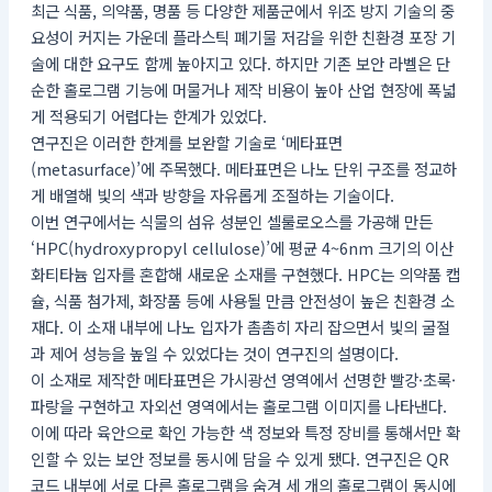
최근 식품, 의약품, 명품 등 다양한 제품군에서 위조 방지 기술의 중
요성이 커지는 가운데 플라스틱 폐기물 저감을 위한 친환경 포장 기
술에 대한 요구도 함께 높아지고 있다. 하지만 기존 보안 라벨은 단
순한 홀로그램 기능에 머물거나 제작 비용이 높아 산업 현장에 폭넓
게 적용되기 어렵다는 한계가 있었다.
연구진은 이러한 한계를 보완할 기술로 ‘메타표면
(metasurface)’에 주목했다. 메타표면은 나노 단위 구조를 정교하
게 배열해 빛의 색과 방향을 자유롭게 조절하는 기술이다.
이번 연구에서는 식물의 섬유 성분인 셀룰로오스를 가공해 만든
‘HPC(hydroxypropyl cellulose)’에 평균 4~6nm 크기의 이산
화티타늄 입자를 혼합해 새로운 소재를 구현했다. HPC는 의약품 캡
슐, 식품 첨가제, 화장품 등에 사용될 만큼 안전성이 높은 친환경 소
재다. 이 소재 내부에 나노 입자가 촘촘히 자리 잡으면서 빛의 굴절
과 제어 성능을 높일 수 있었다는 것이 연구진의 설명이다.
이 소재로 제작한 메타표면은 가시광선 영역에서 선명한 빨강·초록·
파랑을 구현하고 자외선 영역에서는 홀로그램 이미지를 나타낸다.
이에 따라 육안으로 확인 가능한 색 정보와 특정 장비를 통해서만 확
인할 수 있는 보안 정보를 동시에 담을 수 있게 됐다. 연구진은 QR
코드 내부에 서로 다른 홀로그램을 숨겨 세 개의 홀로그램이 동시에