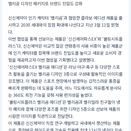
벨리곰 디자인 패키지로 브랜드 친밀도 강화
신신제약이 인기 캐릭터 ‘벨리곰’과 협업한 콜라보 에디션 제품을 출
시하고 2030 세대와의 접점 확대에 나선다고 지난 3월 11일 밝혔
다.
이번 협업을 통해 선보이는 제품은 ‘신신에어파스EX’와 ‘쿨링시트플
러스’다. 신신제약은 비교적 젊은 연령층의 사용 비중이 높은 제품군
에 인기 캐릭터를 접목해 브랜드 친밀도를 높이고 새로운 소비자 경
험을 제공하고자 이번 협업을 기획했다고 설명했다.
‘신신에어파스EX 벨리곰 에디션’은 러닝·야구·축구 등 다양한 스포
츠 활동을 즐기는 벨리곰 디자인 3종으로 구성돼 활동적인 이미지를
강조했다. 이 제품은 스포츠 현장에서 발생하는 갑작스러운 통증을
빠르게 완화하는 데 도움을 주며, 어느 각도에서도 자유롭게 분사되
는 360도 회전 기능을 갖춰 사용 편의성을 높였다.
‘쿨링시트플러스 벨리곰 에디션’은 벨리곰과 벨리빌라 친구들이 냉
각 패치와 함께 다양한 포즈를 취한 디자인 5종으로 선보여 제품의
시원한 이미지를 직관적으로 전달한다.
이 제품은 신신제약이 직접 연구·개발하고 국내에서 생산하는 제품
으로, 특허받은 하이드로겔 기술을 적용해 최대 12시간 냉감이 지속