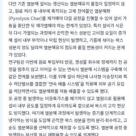
다만 기존 열분해 설비는 생산되는 열분해유의 품질이 일정하지 않
고, 원료 처리 후 내부에 축적되는 고체 잔여물인 열분해촤
(Pyrolysis Char)를 제거해야 다음 공정을 진행할 수 있어 설비 가
동을 중단한 뒤 재가열해야 하는 한계가 있었다. 특히 설비가 식은
뒤 다시 가열되는 과정에서 끈적한 왁스 성분인 고비점 오일이 증가
해 설비 내부 부착이나 막힘 현상이 발생하고, 기름에 섞이는 왁스
성분의 양도 달라져 열분해유의 점도와 품질 변동성이 커지는 문제
가 있었다.
연구팀은 이번에 원료 투입부터 반응, 생성물 회수와 정제까지 전 공
정을 멈추지 않고 이어갈 수 있는 연속식 열분해 시스템을 구축해 이
같은 한계를 보완했다. 이를 위해 설비 하단에 나사형 이송장치와 특
수 차단밸브를 결합한 ‘연속 배출 시스템’을 적용해 외부 공기 유입
을 차단하면서도 열분해촤를 자동 배출할 수 있도록 했다.
또 공정 중 발생하는 비응축가스를 폐기하지 않고 열원으로 활용해
설비 내부 온도를 일정하게 유지하도록 함으로써 왁스의 고착 현상
도 방지했다. 여기에 열분해 과정에서 발생하는 증기를 단계적으로
냉각하는 방식을 도입해 끈적한 왁스 성분을 먼저 분리·회수하고, 고
순도 열분해유를 선택적으로 채취할 수 있도록 했다. 열분해 공정 중
발생하는 부산물 역시 재활용할 수 있도록 설계했다.