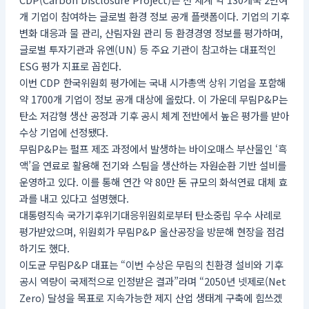
개 기업이 참여하는 글로벌 환경 정보 공개 플랫폼이다. 기업의 기후
변화 대응과 물 관리, 산림자원 관리 등 환경경영 정보를 평가하며,
글로벌 투자기관과 유엔(UN) 등 주요 기관이 참고하는 대표적인
ESG 평가 지표로 꼽힌다.
이번 CDP 한국위원회 평가에는 국내 시가총액 상위 기업을 포함해
약 1700개 기업이 정보 공개 대상에 올랐다. 이 가운데 무림P&P는
탄소 저감형 생산 공정과 기후 공시 체계 전반에서 높은 평가를 받아
수상 기업에 선정됐다.
무림P&P는 펄프 제조 과정에서 발생하는 바이오매스 부산물인 ‘흑
액’을 연료로 활용해 전기와 스팀을 생산하는 자원순환 기반 설비를
운영하고 있다. 이를 통해 연간 약 80만 톤 규모의 화석연료 대체 효
과를 내고 있다고 설명했다.
대통령직속 국가기후위기대응위원회로부터 탄소중립 우수 사례로
평가받았으며, 위원회가 무림P&P 울산공장을 방문해 현장을 점검
하기도 했다.
이도균 무림P&P 대표는 “이번 수상은 무림의 친환경 설비와 기후
공시 역량이 국제적으로 인정받은 결과”라며 “2050년 넷제로(Net
Zero) 달성을 목표로 지속가능한 제지 산업 생태계 구축에 힘쓰겠