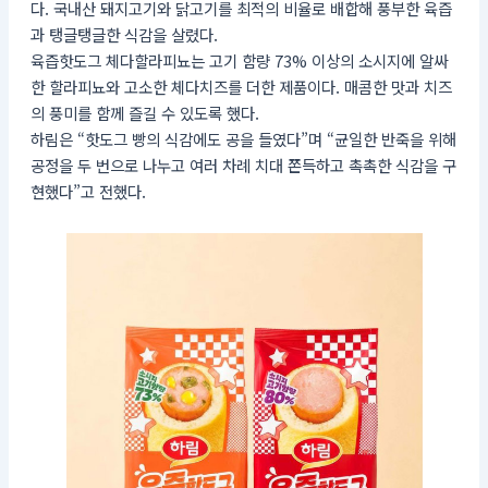
다. 국내산 돼지고기와 닭고기를 최적의 비율로 배합해 풍부한 육즙
과 탱글탱글한 식감을 살렸다.
육즙핫도그 체다할라피뇨는 고기 함량 73% 이상의 소시지에 알싸
한 할라피뇨와 고소한 체다치즈를 더한 제품이다. 매콤한 맛과 치즈
의 풍미를 함께 즐길 수 있도록 했다.
하림은 “핫도그 빵의 식감에도 공을 들였다”며 “균일한 반죽을 위해
공정을 두 번으로 나누고 여러 차례 치대 쫀득하고 촉촉한 식감을 구
현했다”고 전했다.