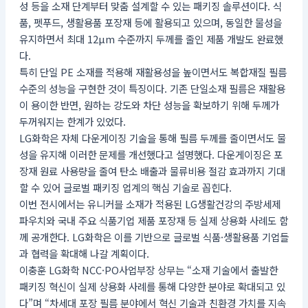
성 등을 소재 단계부터 맞춤 설계할 수 있는 패키징 솔루션이다. 식
품, 펫푸드, 생활용품 포장재 등에 활용되고 있으며, 동일한 물성을
유지하면서 최대 12μm 수준까지 두께를 줄인 제품 개발도 완료했
다.
특히 단일 PE 소재를 적용해 재활용성을 높이면서도 복합재질 필름
수준의 성능을 구현한 것이 특징이다. 기존 단일소재 필름은 재활용
이 용이한 반면, 원하는 강도와 차단 성능을 확보하기 위해 두께가
두꺼워지는 한계가 있었다.
LG화학은 자체 다운게이징 기술을 통해 필름 두께를 줄이면서도 물
성을 유지해 이러한 문제를 개선했다고 설명했다. 다운게이징은 포
장재 원료 사용량을 줄여 탄소 배출과 물류비용 절감 효과까지 기대
할 수 있어 글로벌 패키징 업계의 핵심 기술로 꼽힌다.
이번 전시에서는 유니커블 소재가 적용된 LG생활건강의 주방세제
파우치와 국내 주요 식품기업 제품 포장재 등 실제 상용화 사례도 함
께 공개한다. LG화학은 이를 기반으로 글로벌 식품·생활용품 기업들
과 협력을 확대해 나갈 계획이다.
이충훈 LG화학 NCC·PO사업부장 상무는 “소재 기술에서 출발한
패키징 혁신이 실제 상용화 사례를 통해 다양한 분야로 확대되고 있
다”며 “차세대 포장 필름 분야에서 혁신 기술과 친환경 가치를 지속