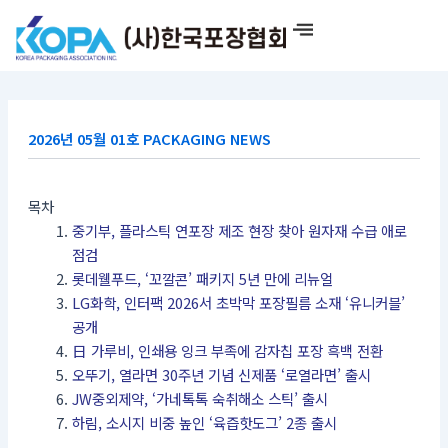
콘
텐
츠
로
건
너
2026년 05월 01호 PACKAGING NEWS
뛰
기
목차
중기부, 플라스틱 연포장 제조 현장 찾아 원자재 수급 애로
점검
롯데웰푸드, ‘꼬깔콘’ 패키지 5년 만에 리뉴얼
LG화학, 인터팩 2026서 초박막 포장필름 소재 ‘유니커블’
공개
日 가루비, 인쇄용 잉크 부족에 감자칩 포장 흑백 전환
오뚜기, 열라면 30주년 기념 신제품 ‘로열라면’ 출시
JW중외제약, ‘가네톡톡 숙취해소 스틱’ 출시
하림, 소시지 비중 높인 ‘육즙핫도그’ 2종 출시