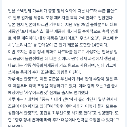
일본 스낵업체 가루비가 중동 정세 악화에 따른 나프타 수급 불안으
로 일부 감자칩 제품의 포장 패키지를 흑백 2색 인쇄로 전환한다.
일본 현지 언론에 따르면 가루비는 지난 5월 25일 출하분부터 대표
제품인 ‘포테이토칩스’ 일부 제품의 패키지를 순차적으로 흑백 인쇄
로 바꿀 계획이다. 대상 제품은 ‘포테이토칩 우스시오맛’, ‘콘소메 펀
치’, ‘노리시오’ 등 판매량이 큰 인기 제품을 포함한 14종이다.
이번 조치는 중동 정세 악화로 나프타를 원료로 사용하는 인쇄용 잉
크 공급이 불안정해진 데 따른 것이다. 원유 정제 과정에서 생산되는
나프타는 각종 석유화학제품의 기초 원료로 사용되며, 인쇄 잉크에
쓰이는 용제와 수지 조달에도 영향을 미친다.
가루비는 안정적인 제품 공급을 우선하기 위해 판매 수량이 많은 주
력 제품부터 흑백 포장을 적용하기로 했다. 이와 함께 오는 7월 출시
예정이던 ‘사우어크림맛’ 신제품 출시도 연기했다.
가루비는 거래처에 “중동 사태가 긴박하게 흘러가면서 일부 원자재
조달이 어려워지고 있다”며 “향후 이란 사태가 어떻게 될지 모르는
상황에서 안정적인 공급을 최우선으로 하기로 했다”고 설명했다. 또
한 “향후 정세 변화에 따라 추가 대응이나 협력을 요청할 수 있다”고
덧붙였다.