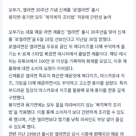
오뚜기, 열라면 30주년 기념 신제품 ‘로열라면’ 출시
봉지면·용기면 모두 ‘복작복작 조리법’ 적용해 간편성 높여
오뚜기는 대표 매운 라면 제품인 ‘열라면’ 출시 30주년을 맞아 신제
품 ‘로열라면’을 6월 18일 선보인다고 지난달 30일 밝혔다.
로열라면은 열라면을 우유로 끓인 뒤 체다치즈를 더해 꾸덕하게 즐
기는 K-로제 스타일 볶음면 레시피에서 출발한 제품이다. 해당 레시
피는 유튜브에서 100만 뷰 이상을 기록하며 화제를 모았고, 이후 제
품화에 대한 소비자 요청이 이어졌다.
신제품은 열라면 특유의 화끈한 매운맛에 체다치즈, 마스카포네 치
즈, 크림을 더해 매콤하면서도 꾸덕하고 고소한 풍미를 살렸다. 특히
부드러운 질감의 마스카포네 치즈를 활용해 로제 풍미를 한층 깊게
구현했다.
봉지면과 용기면에는 모두 물을 따라버리지 않는 ‘복작복작 조리
법’을 적용했다. 이를 통해 소비자가 보다 간편하게 조리할 수 있도
록 했으며, 기존 열라면보다 맵기를 낮춰 외국인도 부담 없이 즐길
수 있도록 했다.
한편 지난 1996년 출시된 열라면은 당시 시중에 판매되던 매운 라