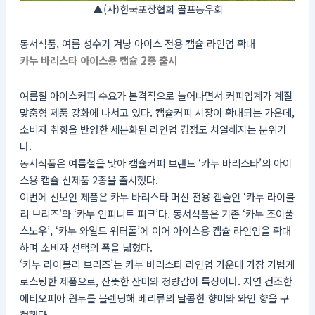
▲(사)한국포장협회 골프동우회
동서식품, 여름 성수기 겨냥 아이스 전용 캡슐 라인업 확대
카누 바리스타 아이스용 캡슐 2종 출시
여름철 아이스커피 수요가 본격적으로 늘어나면서 커피업계가 계절
맞춤형 제품 강화에 나서고 있다. 캡슐커피 시장이 확대되는 가운데,
소비자 취향을 반영한 세분화된 라인업 경쟁도 치열해지는 분위기
다.
동서식품은 여름철을 맞아 캡슐커피 브랜드 ‘카누 바리스타’의 아이
스용 캡슐 신제품 2종을 출시했다.
이번에 선보인 제품은 카누 바리스타 머신 전용 캡슐인 ‘카누 라이블
리 브리즈’와 ‘카누 인피니트 피크’다. 동서식품은 기존 ‘카누 조이풀
스노우’, ‘카누 와일드 워터폴’에 이어 아이스용 캡슐 라인업을 확대
하며 소비자 선택의 폭을 넓혔다.
‘카누 라이블리 브리즈’는 카누 바리스타 라인업 가운데 가장 가볍게
로스팅한 제품으로, 산뜻한 산미와 청량감이 특징이다. 자연 건조한
에티오피아 원두를 블렌딩해 베리류의 달콤한 향미와 와인 향을 구
현했다.