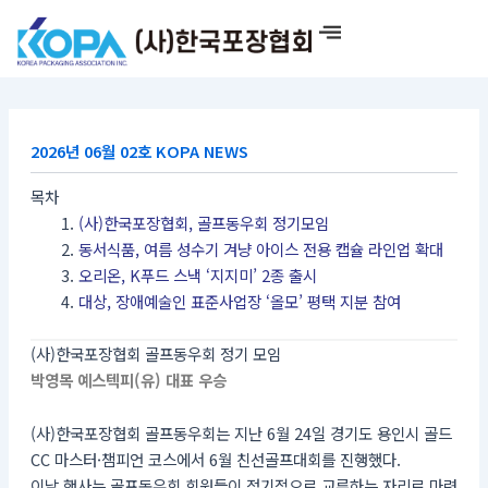
콘
텐
츠
로
건
너
2026년 06월 02호 KOPA NEWS
뛰
기
목차
(사)한국포장협회, 골프동우회 정기모임
동서식품, 여름 성수기 겨냥 아이스 전용 캡슐 라인업 확대
오리온, K푸드 스낵 ‘지지미’ 2종 출시
대상, 장애예술인 표준사업장 ‘올모’ 평택 지분 참여
(사)한국포장협회 골프동우회 정기 모임
박영목 예스텍피(유) 대표 우승
(사)한국포장협회 골프동우회는 지난 6월 24일 경기도 용인시 골드
CC 마스터·챔피언 코스에서 6월 친선골프대회를 진행했다.
이날 행사는 골프동우회 회원들이 정기적으로 교류하는 자리로 마련