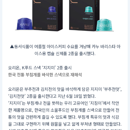
▲동서식품이 여름철 아이스커피 수요를 겨냥해 카누 바리스타 아
이스용 캡슐 신제품 2종을 출시했다.
오리온, K푸드 스낵 ‘지지미’ 2종 출시
한국 전통 부침개를 바삭한 스낵으로 재해석
오리온은 부추전과 김치전의 맛을 바삭하게 담은 지지미 ‘부추전맛’,
‘김치전맛’ 2종을 출시한다고 지난 6월 18일 밝혔다.
‘지지미’는 부침개나 전을 뜻하는 우리 고유어인 ‘지짐이’에서 착안
한 제품명으로, 한국인의 소울푸드인 부침개를 스낵으로 만들어 전
통의 맛을 간편하게 즐길 수 있도록 했다. 부침개 특유의 맛과 식감
을 그대로 구현하기 위해 원물을 넣고 얇게 부쳐낸 형태로 만들었다.