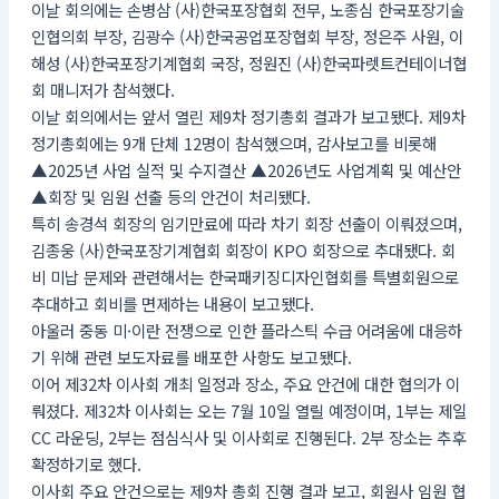
이날 회의에는 손병삼 (사)한국포장협회 전무, 노종심 한국포장기술
인협의회 부장, 김광수 (사)한국공업포장협회 부장, 정은주 사원, 이
해성 (사)한국포장기계협회 국장, 정원진 (사)한국파렛트컨테이너협
회 매니저가 참석했다.
이날 회의에서는 앞서 열린 제9차 정기총회 결과가 보고됐다. 제9차
정기총회에는 9개 단체 12명이 참석했으며, 감사보고를 비롯해
▲2025년 사업 실적 및 수지결산 ▲2026년도 사업계획 및 예산안
▲회장 및 임원 선출 등의 안건이 처리됐다.
특히 송경석 회장의 임기만료에 따라 차기 회장 선출이 이뤄졌으며,
김종웅 (사)한국포장기계협회 회장이 KPO 회장으로 추대됐다. 회
비 미납 문제와 관련해서는 한국패키징디자인협회를 특별회원으로
추대하고 회비를 면제하는 내용이 보고됐다.
아울러 중동 미·이란 전쟁으로 인한 플라스틱 수급 어려움에 대응하
기 위해 관련 보도자료를 배포한 사항도 보고됐다.
이어 제32차 이사회 개최 일정과 장소, 주요 안건에 대한 협의가 이
뤄졌다. 제32차 이사회는 오는 7월 10일 열릴 예정이며, 1부는 제일
CC 라운딩, 2부는 점심식사 및 이사회로 진행된다. 2부 장소는 추후
확정하기로 했다.
이사회 주요 안건으로는 제9차 총회 진행 결과 보고, 회원사 임원 협