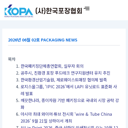
콘
텐
츠
로
건
너
2026년 06월 02호 PACKAGING NEWS
뛰
기
목차
한국패키징단체총연합회, 실무자 회의
공주시, 친환경 포장 푸드테크 연구지원센터 유치 추진
한국환경산업기술원, 제로웨이스트매장 협의체 발족
로지스올그룹, ‘IPIC 2026’에서 LAPI 유닛로드 표준화 사
례 발표
깨끗한나라, 종이자원 기반 패키징으로 국내외 시장 공략 강
화
아시아 최대 와이어·튜브 전시회 ‘wire & Tube China
2026’ 9월 21일 상하이서 개최
All in Print 2026, 중국 상하이 인쇄전시회 오는 10월 12