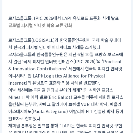
로지스올그룹, IPIC 2026에서 LAPI 유닛로드 표준화 사례 발표
글로벌 피지컬 인터넷 학술 교류 강화
로지스올그룹(LOGISALL)과 한국물류연구원이 국제 학술 무대에
서 한국의 피지컬 인터넷 이니셔티브 사례를 소개했다.
로지스올그룹과 한국물류연구원은 지난 6월 10일 프랑스 보르도에
서 열린 ‘국제 피지컬 인터넷 컨퍼런스(IPIC 2026)’의 ‘Practical
& Innovation Contributions’ 세션에서 한국의 피지컬 인터넷
이니셔티브인 LAPI(Logistics Alliance for Physical
Internet)의 유닛로드 표준화 적용 사례를 발표했다.
이날 세션에는 피지컬 인터넷 분야의 세계적인 석학인 프랑스
Mines 대학 에릭 발로(Eric Ballot) 교수를 비롯해 채희원 로지스
올컨설팅 본부장, 샤파그 알라에이 브뤼셀 VUB 대학 박사, 파올라
아스테지아노(Paola Astegiano) 이탈리아 FIT 컨설팅 박사 등이
발표자로 참여했다.
채희원 본부장은 발표를 통해 “LAPI는 한국의 피지컬 인터넷 구현
을 위한 범산업계 차원의 이니셔티브로, 기업들이 지역과 산업을 넘