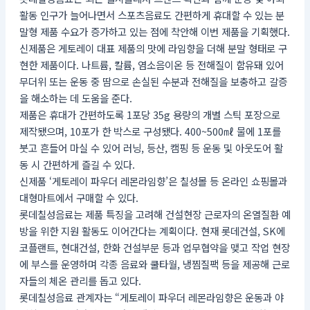
활동 인구가 늘어나면서 스포츠음료도 간편하게 휴대할 수 있는 분
말형 제품 수요가 증가하고 있는 점에 착안해 이번 제품을 기획했다.
신제품은 게토레이 대표 제품의 맛에 라임향을 더해 분말 형태로 구
현한 제품이다. 나트륨, 칼륨, 염소음이온 등 전해질이 함유돼 있어
무더위 또는 운동 중 땀으로 손실된 수분과 전해질을 보충하고 갈증
을 해소하는 데 도움을 준다.
제품은 휴대가 간편하도록 1포당 35g 용량의 개별 스틱 포장으로
제작됐으며, 10포가 한 박스로 구성됐다. 400~500㎖ 물에 1포를
붓고 흔들어 마실 수 있어 러닝, 등산, 캠핑 등 운동 및 아웃도어 활
동 시 간편하게 즐길 수 있다.
신제품 ‘게토레이 파우더 레몬라임향’은 칠성몰 등 온라인 쇼핑몰과
대형마트에서 구매할 수 있다.
롯데칠성음료는 제품 특징을 고려해 건설현장 근로자의 온열질환 예
방을 위한 지원 활동도 이어간다는 계획이다. 현재 롯데건설, SK에
코플랜트, 현대건설, 한화 건설부문 등과 업무협약을 맺고 작업 현장
에 부스를 운영하며 각종 음료와 쿨타월, 냉찜질팩 등을 제공해 근로
자들의 체온 관리를 돕고 있다.
롯데칠성음료 관계자는 “게토레이 파우더 레몬라임향은 운동과 야