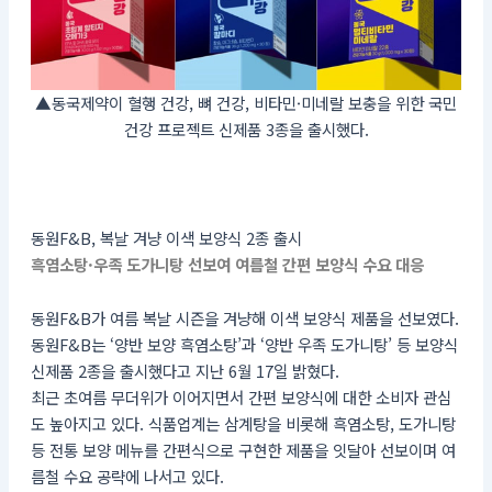
▲동국제약이 혈행 건강, 뼈 건강, 비타민·미네랄 보충을 위한 국민
건강 프로젝트 신제품 3종을 출시했다.
동원F&B, 복날 겨냥 이색 보양식 2종 출시
흑염소탕·우족 도가니탕 선보여 여름철 간편 보양식 수요 대응
동원F&B가 여름 복날 시즌을 겨냥해 이색 보양식 제품을 선보였다.
동원F&B는 ‘양반 보양 흑염소탕’과 ‘양반 우족 도가니탕’ 등 보양식
신제품 2종을 출시했다고 지난 6월 17일 밝혔다.
최근 초여름 무더위가 이어지면서 간편 보양식에 대한 소비자 관심
도 높아지고 있다. 식품업계는 삼계탕을 비롯해 흑염소탕, 도가니탕
등 전통 보양 메뉴를 간편식으로 구현한 제품을 잇달아 선보이며 여
름철 수요 공략에 나서고 있다.