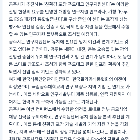
공주시가 추진하는 ‘친환경 포장 푸드테크 연구지원센터’는 이러한
산업 현장의 요구를 반영한 개방형 연구지원 인프라다. 가칭 ‘K-푸
드 ESG 패키징 통합실증센터’로 구상 중인 이 센터는 포장재 성능
평가와 안전성 검증, 실증 시험, 국제 인증 지원 등을 한곳에서 수행
할 수 있는 연구지원 플랫폼으로 조성될 예정이다.
공주시는 연구지원센터 유치에 필요한 입지 여건과 연계 기반도 갖
추고 있다는 입장이다. 공주는 세종과 대전, 충북 오송을 잇는 광역
산업권 중심에 위치해 연구기관과 기업 간 연계가 용이하다. 또 동현
동 스마트 창조도시 조성과 함께 푸드테크 관련 인프라 확충이 추진
되면서 산업 집적 기반도 강화되고 있다.
여기에 한국식품안전관리인증원과 한국쌀가공식품협회의 이전이
확정됐으며, 국립공주대학교의 연구 역량과 지역 기업 간 연계도 가
능하다. 이를 바탕으로 연구개발부터 제품 상용화, 인증 지원까지 이
어지는 협력 체계 구축이 가능할 것으로 기대된다.
공주시는 이번 컨퍼런스에서 수렴한 의견을 토대로 정부 공모사업
대응 전략을 구체화하고, 연구지원센터 유치 활동을 본격 추진할 계
획이다. 이를 통해 친환경 포장 기술 개발과 기업 지원 기능을 강화
하고, 지역 푸드테크 산업의 성장 기반을 넓혀 나간다는 방침이다.
최원철 공주시장은 “친환경 포장은 앞으로 K-Food의 글로벌 수출