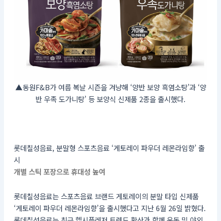
▲동원F&B가 여름 복날 시즌을 겨냥해 ‘양반 보양 흑염소탕’과 ‘양
반 우족 도가니탕’ 등 보양식 신제품 2종을 출시했다.
롯데칠성음료, 분말형 스포츠음료 ‘게토레이 파우더 레몬라임향’ 출
시
개별 스틱 포장으로 휴대성 높여
롯데칠성음료는 스포츠음료 브랜드 게토레이의 분말 타입 신제품
‘게토레이 파우더 레몬라임향’을 출시했다고 지난 6월 26일 밝혔다.
롯데칠성음료는 최근 헬시플레저 트렌드 확산과 함께 운동 및 야외