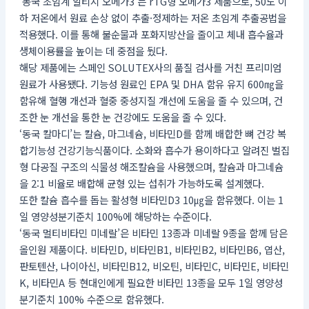
‘동국 초임계 알티지 오메가3’는 rTG형 오메가3 제품으로, 50도 이
하 저온에서 원료 손상 없이 추출·정제하는 저온 초임계 추출공법을
적용했다. 이를 통해 불순물과 포화지방산을 줄이고 체내 흡수율과
생체이용률을 높이는 데 중점을 뒀다.
해당 제품에는 스페인 SOLUTEX사의 품질 검사를 거친 프리미엄
원료가 사용됐다. 기능성 원료인 EPA 및 DHA 함유 유지 600㎎을
함유해 혈행 개선과 혈중 중성지질 개선에 도움을 줄 수 있으며, 건
조한 눈 개선을 통한 눈 건강에도 도움을 줄 수 있다.
‘동국 칼마디’는 칼슘, 마그네슘, 비타민D를 함께 배합한 뼈 건강 복
합기능성 건강기능식품이다. 소화와 흡수가 용이하다고 알려진 벌집
형 다공질 구조의 식물성 해조칼슘을 사용했으며, 칼슘과 마그네슘
을 2:1 비율로 배합해 균형 있는 섭취가 가능하도록 설계했다.
또한 칼슘 흡수를 돕는 활성형 비타민D3 10㎍을 함유했다. 이는 1
일 영양성분기준치 100%에 해당하는 수준이다.
‘동국 멀티비타민 미네랄’은 비타민 13종과 미네랄 9종을 함께 담은
올인원 제품이다. 비타민D, 비타민B1, 비타민B2, 비타민B6, 엽산,
판토텐산, 나이아신, 비타민B12, 비오틴, 비타민C, 비타민E, 비타민
K, 비타민A 등 현대인에게 필요한 비타민 13종을 모두 1일 영양성
분기준치 100% 수준으로 함유했다.