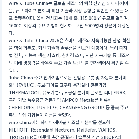
wire & Tube China는 글로벌 제조업의 핵심 산업인 와이어·케이
블, 튜브·파이프 분야의 최신 기술과 시장 동향을 확인할 수 있는 대
표 플랫폼이다. 올해 전시회는 10개 홀, 115,000㎡ 규모로 열리며,
1600개 이상의 주요 기업이 참가하고 5만 5000명의 방문이 예상된
다.
wire & Tube China 2026은 스마트 제조와 지속가능한 산업 혁신
을 핵심 화두로, 최신 기술과 솔루션을 선보일 예정이다. 특히 디지
털 전환, 지능형 생산 시스템, 친환경 소재, 첨단 가공기술 등 제조업
의 미래 경쟁력을 좌우할 주요 기술 트렌드를 한자리에서 확인할 수
있다.
Tube China 주요 참가기업으로는 산업용 로봇 및 자동화 분야의
화낙(FANUC), 튜브·파이프 고주파 용접설비 전문기업
THERMATOOL, 유도가열·유도용접 분야의 글로벌 리더 ENRX,
구리 기반 특수합금 전문기업 AMPCO Metals를 비롯해
CHENLONG, TUS PIPE, CHANGFENG GROUP 등 중국 주요
튜브 산업 기업들이 이름을 올렸다.
wire China에는 와이어·케이블 제조설비 분야를 선도하는
NIEHOFF, Rosendahl Nextrom, Maillefer, WAFIOS,
TROESTER를 비롯해 측정·품질관리 솔루션 기업 SIKORA와