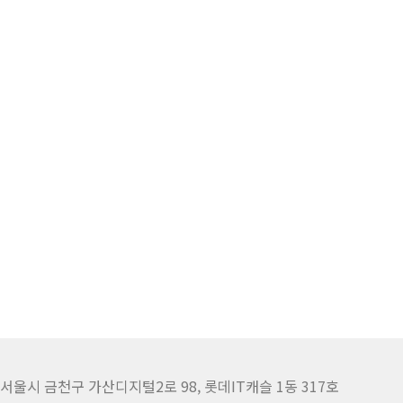
서울시 금천구 가산디지털2로 98, 롯데IT캐슬 1동 317호