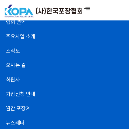
콘
인사말
텐
츠
협회 연혁
로
건
주요사업 소개
너
뛰
조직도
기
오시는 길
회원사
가입신청 안내
월간 포장계
뉴스레터