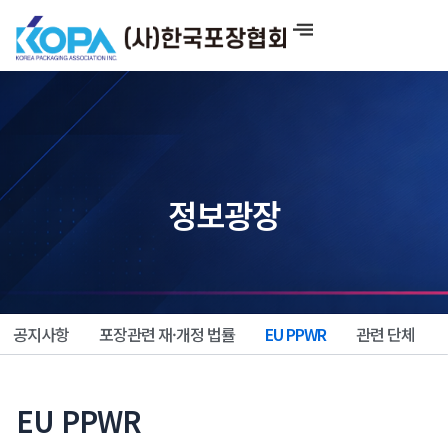
콘
텐
츠
로
건
너
뛰
기
정보광장
공지사항
포장관련 재·개정 법률
EU PPWR
관련 단체
EU PPWR