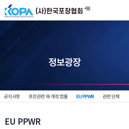
콘
텐
츠
로
건
너
뛰
기
정보광장
공지사항
포장관련 재·개정 법률
EU PPWR
관련 단체
EU PPWR