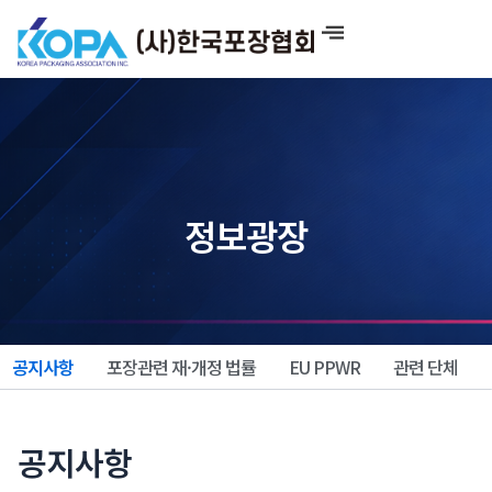
콘
텐
츠
로
건
너
뛰
기
정보광장
공지사항
포장관련 재·개정 법률
EU PPWR
관련 단체
공지사항