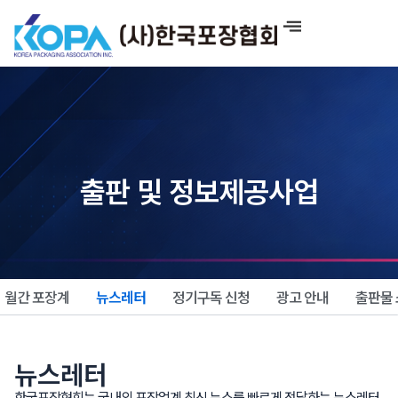
콘
텐
츠
로
건
너
뛰
기
출판 및 정보제공사업
월간 포장계
뉴스레터
정기구독 신청
광고 안내
출판물
뉴스레터
한국포장협회는 국내외 포장업계 최신 뉴스를 빠르게 전달하는 뉴스레터