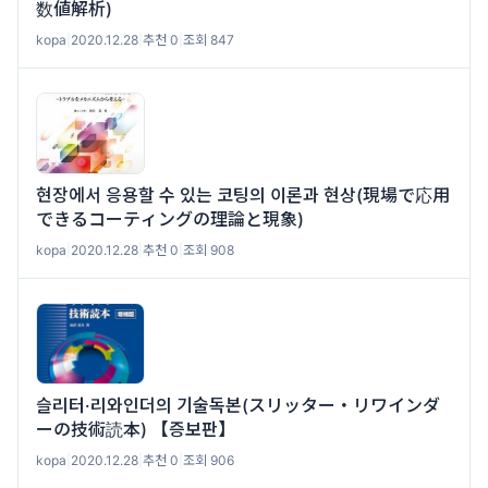
数値解析)
kopa
|
2020.12.28
|
추천 0
|
조회 847
현장에서 응용할 수 있는 코팅의 이론과 현상(現場で応用
できるコーティングの理論と現象)
kopa
|
2020.12.28
|
추천 0
|
조회 908
슬리터·리와인더의 기술독본(スリッター・リワインダ
ーの技術読本) 【증보판】
kopa
|
2020.12.28
|
추천 0
|
조회 906