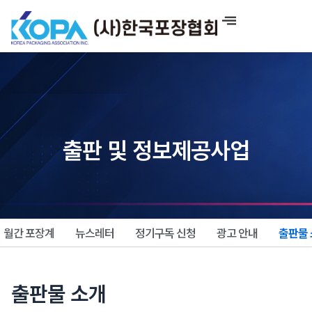
콘
텐
츠
로
건
너
뛰
기
출판 및 정보제공사업
월간 포장계
뉴스레터
정기구독 신청
광고 안내
출판물
출판물 소개